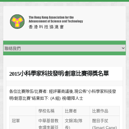
Skip
to
content
2015小科學家科技發明/創意比賽得獎名單
各位比賽隊伍/比賽者: 經評審商議後,現公佈“小科學家科技發
明/創意比賽”結果如下: (A 組) 視/聽障人士
學校名稱
比賽者
比賽作品
冠軍
中華基督教
文錦鴻(隊
醒目手扙
會譚李麗芬
長)
(Smart Cane)