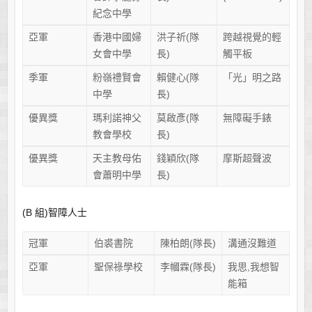
紀念中學
亞軍
香港中國婦
洪子祈(隊
跨越視覺的輕
女會中學
長)
觸平板
季軍
粉嶺禮賢會
賴健心(隊
「光」明之路
中學
長)
優異獎
瑪利諾神父
莫啟彥(隊
無障礙手錶
教會學校
長)
優異獎
天主教母佑
錢穎欣(隊
摩斯超聲波
會蕭明中學
長)
(B 組)智障人士
冠軍
伯裘書院
陳柏朗(隊長)
溝通沒難道
亞軍
聖保祿學校
李幗霖(隊長)
我思,我想智
能箱