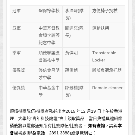
冠軍
聖保祿學校
李澤琛(隊
方便椅子拐杖
長)
亞軍
中華基督教
關迦諾(隊
運動扶架
會譚李麗芬
長)
紀念中學
季軍
順德聯誼總
黃傑明
Transferable
會翁祐中學
Locker
優異獎
浸信會呂明
薛俊朗
腳部負荷承托器
才中學
優異獎
中華基金中
鄒景楠(隊
Remote cleaner
學
長)
煩請得獎隊伍/得獎者務必出席2015 年12 月19 日上午於香港
理工大學的“青年科技論壇”會上領取獎品。當日典禮具體細節,
稍後將以電郵通知所有比賽隊伍/比賽者。
如有查詢，
請與
本
會
秘書處聯絡(電話：2891 3388)或瀏覽網址：