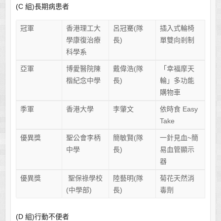
(C 組)長期病患者
冠軍
香港理工大
呂冠騫(隊
插入式輪椅
學康復治療
長)
單雙向剎制
科學系
亞軍
博愛醫院陳
戴偉浩(隊
「幸福摩天
楷紀念中學
長)
輪」多功能
購物車
季軍
香港大學
李肇文
依時食 Easy
Take
優異獎
聖公會李柄
簡敏賢(隊
一針見血~簡
中學
長)
易血管顯示
器
優異獎
聖保祿學校
陸藝明(隊
菊花天然消
(中學部)
長)
毒劑
(D 組)行動不便者