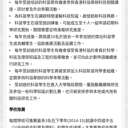
• 每年受過培訓的科苗將有機會參與香港科協舉辦科技相關講
座、研討會及外訪參觀活動。
• 為科苗學生在課餘時間灌輸科技知識，啟發創新科技興趣。
• 科苗學生在接受過訓練後，可組成五至十人一組申請初期科
學研究贊助，期間需要定時滙報研究進度。
• 每年完成後，將挑選10名於過去一年參加過的傑出科苗學
生成為輔導生，協助推廣活動及延續工作。
• 每年受訓過的科苗學生有機會接受香港科協的會員於科學、
科技及環保知識及工程的指導機會，並可向此計劃申請繼續進
行研究工作。
• 每年受訓過的科苗學生將被安排加入科技新苗同學會組織，
定期參與科協舉辦的科學考察活動。
• 受訓過的科苗學生在進入大學階段期間，獲鼓勵繼續做研究
及參加一些科學知識計劃比賽，也可被安排參與本地或內地有
關科技研究工作。
學校推薦
每間學校可推薦最多3名在下學年(2014-15)就讀中四或中五
（以任何組合科學及理科）的學生作評選。大會將會初步甄選