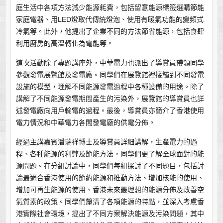
庭生活中各項方法減少能源耗費，包括留意能源標籤選購節能
家庭電器、用LED燈取代傳統燈泡、使用有暖氣功能的變頻式
冷氣等。此外，他提出了企業不同的方法節省能源，包括食肆
利用廚房的高溫轉化為電能等。
這次活動除了專題講座外，中華電力也派出了導賞員帶領同學
參觀發電展覽館及發電廠。同學們在展覽館裡接觸到不同發電
設施的模型，理解不同能源發電過程中各種設備的用途。除了
講解了不同能源發電期間產生的污染外，展覽館的導賞員也詳
述發電廠向用戶輸電的過程。最後，導賞員亦簡介了香港使用
電力情況和中華電力各間發電廠的供電分佈。
經過主講嘉賓潘瑞祥博士及導賞員詳細講解，生產電力的過
程、各種能源的利弊及節能方法，同學們更了解全球面對的能
源問題。在分組討論中，同學們每組探討了不同題目，包括討
論最適合香港使用的節約能源和推動方法、增加核能的使用、
增加可再生能源的使用、香港未來最理想的能源分佈及改善空
氣質素的政策。同學們釐清了各項能源的特點，並深入考慮香
港實際社會環境，提出了不同方案解決能源及污染問題，其中