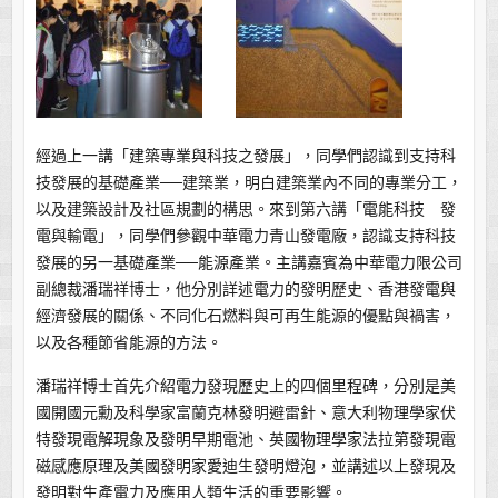
經過上一講「建築專業與科技之發展」，同學們認識到支持科
技發展的基礎產業──建築業，明白建築業內不同的專業分工，
以及建築設計及社區規劃的構思。來到第六講「電能科技 發
電與輸電」，同學們參觀中華電力青山發電廠，認識支持科技
發展的另一基礎產業──能源產業。主講嘉賓為中華電力限公司
副總裁潘瑞祥博士，他分別詳述電力的發明歷史、香港發電與
經濟發展的關係、不同化石燃料與可再生能源的優點與禍害，
以及各種節省能源的方法。
潘瑞祥博士首先介紹電力發現歷史上的四個里程碑，分別是美
國開國元勳及科學家富蘭克林發明避雷針、意大利物理學家伏
特發現電解現象及發明早期電池、英國物理學家法拉第發現電
磁感應原理及美國發明家愛迪生發明燈泡，並講述以上發現及
發明對生產電力及應用人類生活的重要影響。