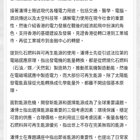
接著潘博士簡述現代各種電力用途，包括交通、醫學、電腦、
資訊傳送以及太空科技等，講解電力使用在現今社會的重要
性，然後介紹香港的電力發展在戰後的經濟起飛中扮演的角
色，支持香港的基礎建設及發展，見證香港從轉口港到工業城
市、再從工業城市到金融中心的轉變。
提到化石燃料與可再生能源的使用，潘博士先從引述法拉第的
電磁感應原理，指出發電機的能量轉換，都是從燃燒化石燃料
（石油／媒／天然氣）製造熱力，推動蒸氣機製造動能，然後
在電磁場感應中製造電力，而大部份可再生能源，除了太陽能
發電能直接從光能轉換成化學能量外，都離不開這個基本原
理。
面對能源危機，開發新能源和選擇能源成為了全球重要議題。
潘博士指出選擇能源最重要的三個考慮因素：環境保護、穩定
可靠的供應、合理價格。他利用這三個考慮因素，衡量各種化
石燃料與可再生能源優劣，指出世上不存在完美無瑕的能源。
潘博士在專題講座中指出節省能源的重要性，也提出了日常家